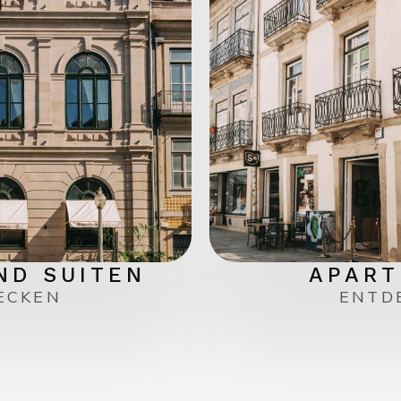
ND SUITEN
APART
ECKEN
ENTD