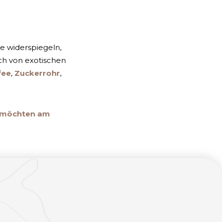
e widerspiegeln,
ich von exotischen
fee
,
Zuckerrohr
,
e möchten am