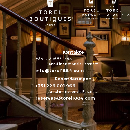
Kontakte
+351 22 600 1783
Anruf ins nationale Festnetz
info@torel1884.com
Reservierungen
+351 226 001 966
Anruf ins nationale Festnetz
reservas@torel1884.com