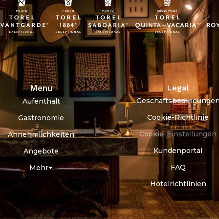
Menu
Legal
Geschäftsbedingunge
Aufenthalt
Cookie-Richtlinie
Gastronomie
Cookie-Einstellungen
Annehmlichkeiten
Kundenportal
Angebote
FAQ
Mehr
Hotelrichtlinien