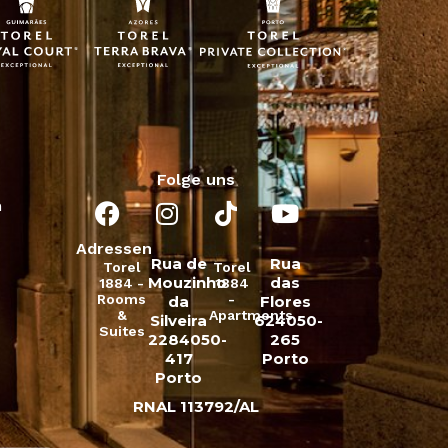
Folge uns
n
Adressen
Rua de
Rua
Torel
Torel
Mouzinho
das
1884 -
1884
Rooms
-
da
Flores
&
Apartments
Silveira
624050-
Suites
2284050-
265
417
Porto
Porto
RNAL 113792/AL