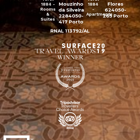
Mouzinho
Flores
1884 -
1884
Rooms
-
da Silveira
624050-
&
Apartments
2284050-
265 Porto
Suites
417 Porto
RNAL 113792/AL