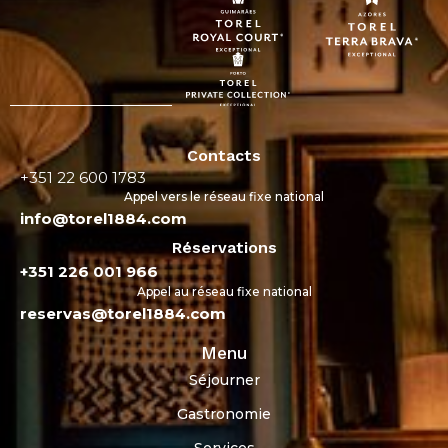
Contacts
+351 22 600 1783
Appel vers le réseau fixe national
info@torel1884.com
Réservations
+351 226 001 966
Appel au réseau fixe national
reservas@torel1884.com
Menu
Séjourner
Gastronomie
Services