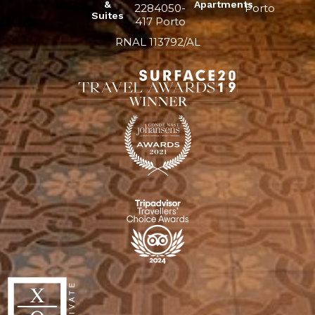
&
Apartments
2284050-
Porto
Suites
417 Porto
RNAL 113792/AL