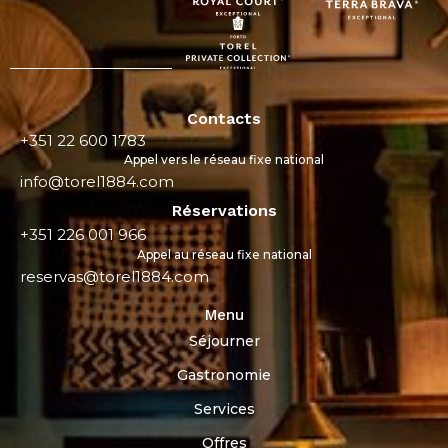
Contacts
+351 22 600 1783
Appel vers le réseau fixe national
info@torel1884.com
Réservations
+351 226 001 966
Appel au réseau fixe national
reservas@torel1884.com
Menu
Séjourner
Gastronomie
Services
Offres