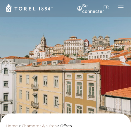
Se
FR
connecter
Home
>
Chambres & suites
>
Offres