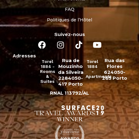
FAQ
Politiques de l’Hôtel
Suivez-nous
Adresses
Rua de
Rua das
Torel
Torel
Mouzinho
Flores
1884 -
1884
Rooms
-
da Silveira
624050-
&
Apartments
2284050-
265 Porto
Suites
417 Porto
RNAL 113792/AL