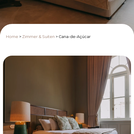
Home
>
Zimmer & Suiten
>
Cana-de-Açúcar