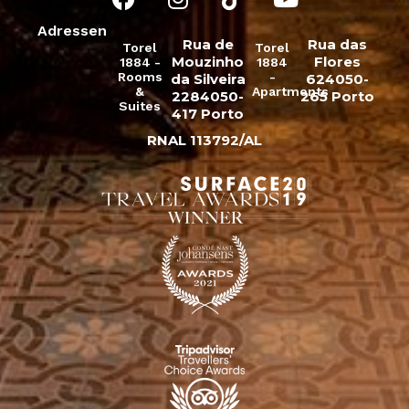
Adressen
Rua de
Rua das
Torel
Torel
Mouzinho
Flores
1884 -
1884
Rooms
-
da Silveira
624050-
&
Apartments
2284050-
265 Porto
Suites
417 Porto
RNAL 113792/AL