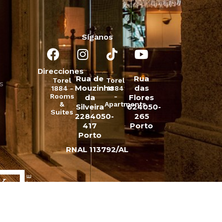
Síganos
Direcciones
Rua de
Rua
Torel
Torel
s
Mouzinho
das
1884 -
1884
Rooms
-
da
Flores
&
Apartments
Silveira
624050-
Suites
2284050-
265
417
Porto
Porto
RNAL 113792/AL