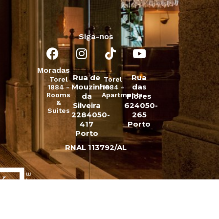
Siga-nos
Moradas
Rua de
Rua
Torel
Torel
Mouzinho
das
1884 -
1884 -
Rooms
Apartments
da
Flores
&
Silveira
624050-
Suites
2284050-
265
417
Porto
Porto
RNAL 113792/AL