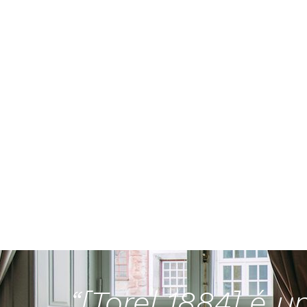
“[Torel 1884] é