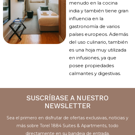
menudo en la cocina
india y también tiene gran
influencia en la
gastronomía de varios
países europeos. Además
del uso culinario, también
es una hoja muy utilizada
en infusiones, ya que
posee propiedades
calmantes y digestivas.
SUSCRÍBASE A NUESTRO
NEWSLETTER
Sea el primero en disfrutar de ofertas exclusivas, noticias y
más sobre Torel 1884 Suites & Apartments, todo
directamente en su bandeja de entrada.