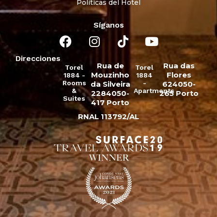
Políticas del Hotel
Síganos
Direcciones
Rua de
Rua das
Torel
Torel
Mouzinho
Flores
1884 -
1884
Rooms
-
da Silveira
624050-
&
Apartments
2284050-
265 Porto
Suites
417 Porto
RNAL 113792/AL