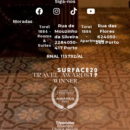
Siga-nos
Moradas
Rua de
Rua das
Torel
Torel
Mouzinho
Flores
1884 -
1884
Rooms
-
da Silveira
624050-
&
Apartments
2284050-
265 Porto
Suites
417 Porto
RNAL 113792/AL