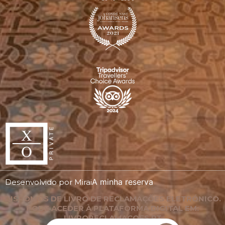
A minha reserva
Desenvolvido por
Mirai
DISPOMOS DE LIVRO DE RECLAMAÇÕES ELETRÓNICO.
PODE ACEDER À PLATAFORMA DIGITAL EM:
LIVRORECLAMACOES.PT