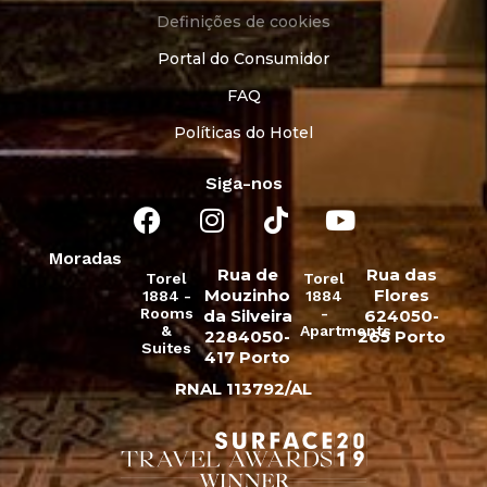
Definições de cookies
Portal do Consumidor
FAQ
Políticas do Hotel
Siga-nos
Moradas
Rua de
Rua das
Torel
Torel
Mouzinho
Flores
1884 -
1884
Rooms
-
da Silveira
624050-
&
Apartments
2284050-
265 Porto
Suites
417 Porto
RNAL 113792/AL