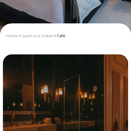
Home
>
Quartos e Suites
>
Café