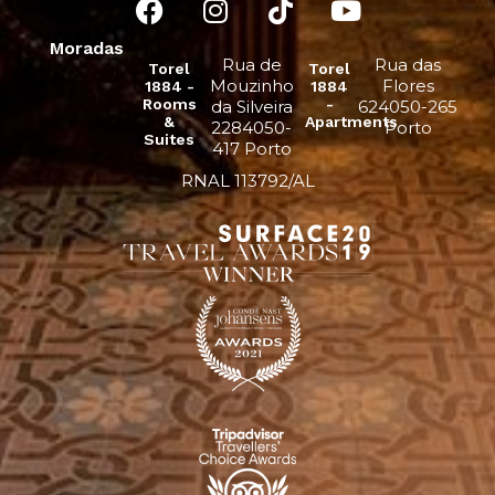
Moradas
Rua de
Rua das
Torel
Torel
Mouzinho
Flores
1884 -
1884
Rooms
-
da Silveira
624050-265
&
Apartments
2284050-
Porto
Suites
417 Porto
RNAL 113792/AL