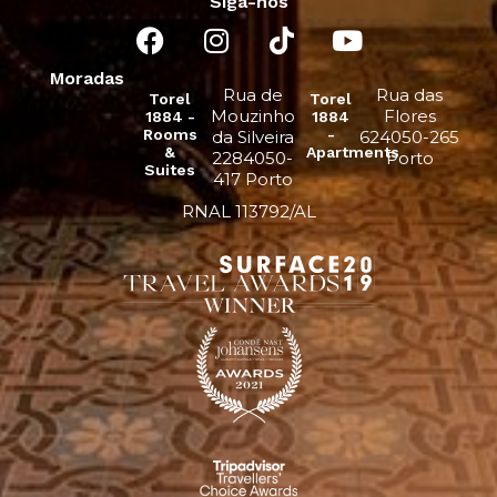
Siga-nos
Moradas
Rua de
Rua das
Torel
Torel
Mouzinho
Flores
1884 -
1884
Rooms
-
da Silveira
624050-265
&
Apartments
2284050-
Porto
Suites
417 Porto
RNAL 113792/AL