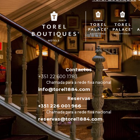
Contactos
+351 22 600 1783
Chamada para a rede fixa nacional
info@torel1884.com
Reservas
+351 226 001 966
Chamada para a rede fixa nacional
reservas@torel1884.com