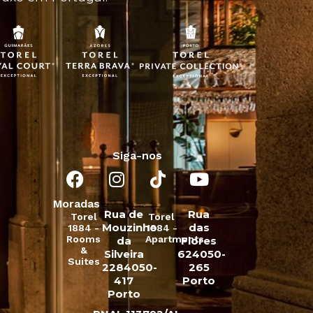
Siga-nos
Moradas
Rua de
Rua
Torel
Torel
Mouzinho
das
1884 -
1884 -
Rooms
Apartments
da
Flores
&
Silveira
624050-
Suites
2284050-
265
417
Porto
Porto