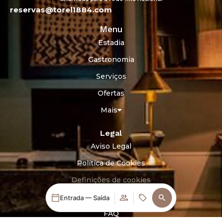
reservas@torel1884.com
Menu
Estadia
Gastronomia
Serviços
Ofertas
Mais
Legal
Aviso Legal
Política de Cookies
Definições de cookies
Portal do Consumidor
Entrada — Saída
FAQ