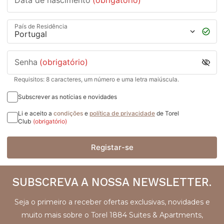
País de Residência
Senha
(obrigatório)
Requisitos: 8 caracteres, um número e uma letra maiúscula.
Subscrever as notícias e novidades
Li e aceito a
condições
e
política de privacidade
de Torel
Club
(obrigatório)
Registar-se
SUBSCREVA A NOSSA NEWSLETTER.
Seja o primeiro a receber ofertas exclusivas, novidades e
muito mais sobre o Torel 1884 Suites & Apartments,