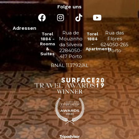
Folge uns
Adressen
Rua de
Rua das
Torel
Torel
Mouzinho
Flores
1884 -
1884
Rooms
-
da Silveira
624050-265
&
Apartments
2284050-
Porto
Suites
417 Porto
RNAL 113792/AL