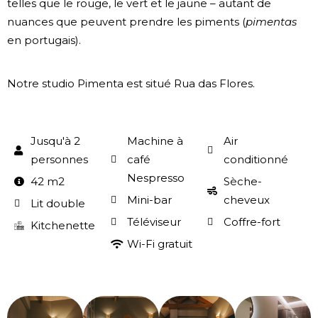
telles que le rouge, le vert et le jaune – autant de
nuances que peuvent prendre les piments (
pimentas
en portugais).
Notre studio Pimenta est situé Rua das Flores.
Jusqu'à 2
Machine à
Air
personnes
café
conditionné
Nespresso
42 m2
Sèche-
Mini-bar
cheveux
Lit double
Téléviseur
Coffre-fort
Kitchenette
Wi-Fi gratuit