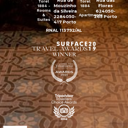
Rua de
Rua das
Torel
Torel
Mouzinho
Flores
1884 -
1884
Rooms
-
da Silveira
624050-
&
Apartments
2284050-
265 Porto
Suites
417 Porto
RNAL 113792/AL