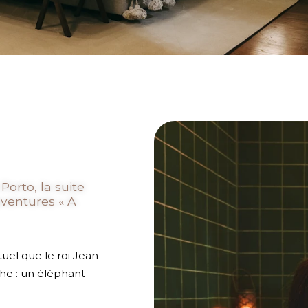
orto, la suite
aventures « A
tuel que le roi Jean
iche : un éléphant