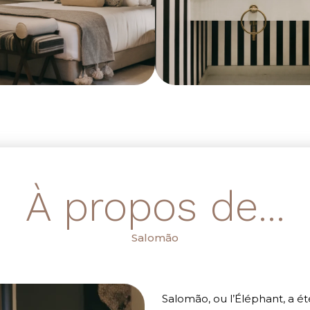
À propos de...
Salomão
Salomão, ou l’Éléphant, a ét