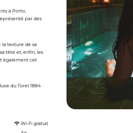
nts à Porto,
 représenté par des
c la texture de sa
tête et, enfin, les
nt également cet
eluxe du Torel 1884
Wi-Fi gratuit
Air