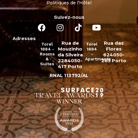
Politiques de l’Hôtel
Suivez-nous
Adresses
Rua de
Rua das
Torel
Torel
Mouzinho
Flores
1884 -
1884
Rooms
-
da Silveira
624050-
&
Apartments
2284050-
265 Porto
Suites
417 Porto
RNAL 113792/AL